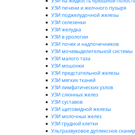
УЗИ на жидкость брюшной полост
УЗИ печени и желчного пузыря
УЗИ поджелудочной железы
УЗИ селезенки
УЗИ желудка
УЗИ в урологии
УЗИ почек и надпочечников
УЗИ мочевыделительной системы
УЗИ малого таза
УЗИ мошонки
УЗИ предстательной железы
УЗИ мягких тканей
УЗИ лимфатических узлов
УЗИ слюнных желез
УЗИ суставов
УЗИ щитовидной железы
УЗИ молочных желез
УЗИ грудной клетки
Ультразвуковое дуплексное сканир