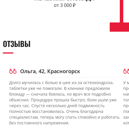
от 3 000 ₽
ОТЗЫВЫ
Ольга, 42, Красногорск
Долго мучилась с болью в шее из-за остеохондроза,
У 
таблетки уже не помогали. В клинике предложили
пр
блокаду — сначала боялась, но врач все подробно
на
объяснил. Процедура прошла быстро, боли ушли уже
то
через час. Спустя несколько дней подвижность
пр
полностью восстановилась. Очень благодарна
по
специалистам, теперь могу спать спокойно и работать
за
без постоянного напряжения.
ко