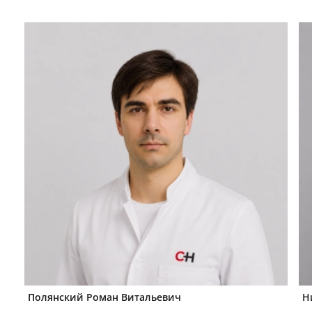
Полянский Роман Витальевич
Н