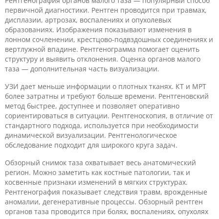
Рентгенография органов малого таза — популярный способ
первичной диагностики. Рентген проводится при травмах,
дисплазии, артрозах, воспалениях и опухолевых
образованиях. Изображения показывают изменения в
лонном сочленении, крестцово-подвздошных соединениях и
вертлужной впадине. Рентгенограмма помогает оценить
структуру и выявить отклонения. Оценка органов малого
таза — дополнительная часть визуализации.
УЗИ дает меньше информации о плотных тканях. КТ и МРТ
более затратны и требуют больше времени. Рентгеновский
метод быстрее, доступнее и позволяет оперативно
сориентироваться в ситуации. Рентгеноскопия, в отличие от
стандартного подхода, используется при необходимости
динамической визуализации. Рентгенологическое
обследование подходит для широкого круга задач.
Обзорный снимок таза охватывает весь анатомический
регион. Можно заметить как костные патологии, так и
косвенные признаки изменений в мягких структурах.
Рентгенография показывает следствия травм, врожденные
аномалии, дегенеративные процессы. Обзорный рентген
органов таза проводится при болях, воспалениях, опухолях