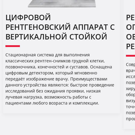
ЦИФРОВОЙ
Р
РЕНТГЕНОВСКИЙ АППАРАТ С
О
ВЕРТИКАЛЬНОЙ СТОЙКОЙ
О
Р
Стационарная система для выполнения
классических рентген-снимков грудной клетки,
Сов
позвоночника, конечностей и суставов. Оснащена
вра
цифровым детектором, который мгновенно
исс
передаёт изображение врачу. Преимуществами
позв
данного устройства являются: быстрое проведение
хир
исследований без ожидания проявки, низкая
обо
лучевая нагрузка, возможность работы с
виз
пациентами любого возраста и комплекции.
точ
поз
про