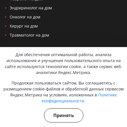
Эндокринолог на дом
Онколог на дом
Хирург на дом
Травматолог на дом
Политика конфиденциальности
Для обеспечения оптимальной работы, анализа
использования и улучшения пользовательского опыта на
Согласие на обработку персональных данных
сайте используются технологии cookie, а также сервис веб-
аналитики Яндекс.Метрика.
Вся представленная на сайте информация не является публичной
офертой и не служит для постановки диагноза и назначения лечения.
Продолжая пользоваться сайтом, Вы соглашаетесь с
Консультации, которые оказываются по телефону, мессенджерам или
в соцсетях не являются медицинскими услугами и несут
размещением cookie-файлов и обработкой данных сервисом
исключительно информационный характер. Для сохранения вашей
Яндекс.Метрика на условиях, изложенных в
Политике
конфиденциальности и безопасности мы используем cookies.
конфиденциальности.
Персональные данные не передаются третьим лицам. Оставляя
заявку, вы даете согласие на обработку персональных данных.
Действуют мобильные медицинские бригады. Есть противопоказания.
Принять
Проконсультируйтесь с врачом. 18+