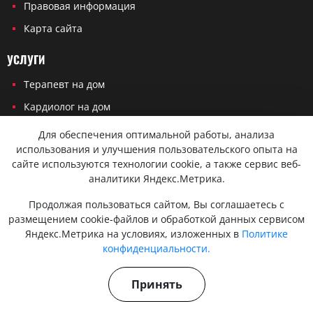
Правовая информация
Карта сайта
УСЛУГИ
Терапевт на дом
Кардиолог на дом
Невролог на дом
Для обеспечения оптимальной работы, анализа
использования и улучшения пользовательского опыта на
Эндокринолог на дом
сайте используются технологии cookie, а также сервис веб-
Онколог на дом
аналитики Яндекс.Метрика.
Хирург на дом
Продолжая пользоваться сайтом, Вы соглашаетесь с
Травматолог на дом
размещением cookie-файлов и обработкой данных сервисом
Яндекс.Метрика на условиях, изложенных в
Политике
конфиденциальности.
Политика конфиденциальности
Согласие на обработку персональных данных
Принять
Вся представленная на сайте информация не является публичной