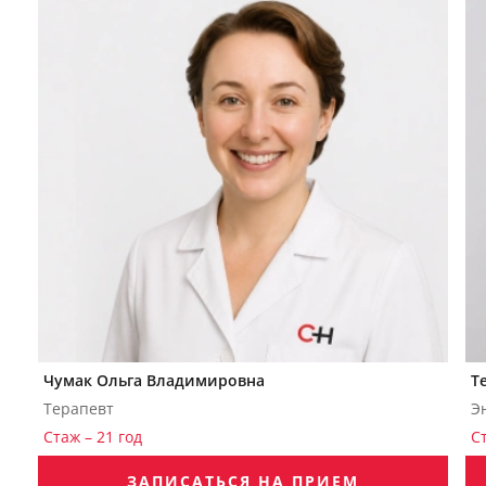
Чумак Ольга Владимировна
Т
Терапевт
Э
Стаж – 21 год
С
ЗАПИСАТЬСЯ НА ПРИЕМ