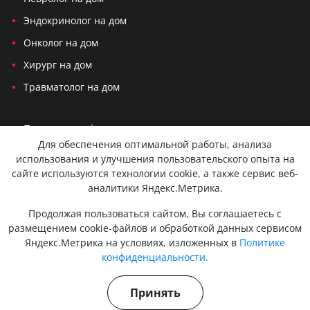
Эндокринолог на дом
Онколог на дом
Хирург на дом
Травматолог на дом
Политика конфиденциальности
Для обеспечения оптимальной работы, анализа
Согласие на обработку персональных данных
использования и улучшения пользовательского опыта на
сайте используются технологии cookie, а также сервис веб-
Вся представленная на сайте информация не является публичной
аналитики Яндекс.Метрика.
офертой и не служит для постановки диагноза и назначения лечения.
Консультации, которые оказываются по телефону, мессенджерам или
Продолжая пользоваться сайтом, Вы соглашаетесь с
в соцсетях не являются медицинскими услугами и несут
размещением cookie-файлов и обработкой данных сервисом
исключительно информационный характер. Для сохранения вашей
Яндекс.Метрика на условиях, изложенных в
Политике
конфиденциальности и безопасности мы используем cookies.
Персональные данные не передаются третьим лицам. Оставляя
конфиденциальности.
заявку, вы даете согласие на обработку персональных данных.
Действуют мобильные медицинские бригады. Есть противопоказания.
Принять
Проконсультируйтесь с врачом. 18+