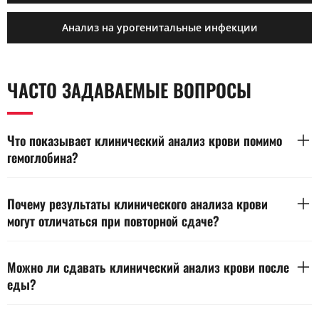
Анализ на урогенитальные инфекции
ЧАСТО ЗАДАВАЕМЫЕ ВОПРОСЫ
Что показывает клинический анализ крови помимо
гемоглобина?
Клинический анализ отражает состояние кроветворения,
иммунного ответа и возможных воспалений. Важно
Почему результаты клинического анализа крови
учитывать количество лейкоцитов, тромбоцитов и
могут отличаться при повторной сдаче?
распределение клеток по формуле. Оценку дает специалист
по совокупности всех показателей.
Показатели крови меняются под влиянием времени суток,
физической нагрузки и питания. Даже легкий стресс
Можно ли сдавать клинический анализ крови после
способен изменить уровень лейкоцитов или гемоглобина.
еды?
При повторной сдаче стоит придерживаться одинаковых
условий и времени.
После приема пищи часть показателей может искажаться,