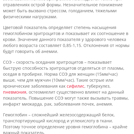
отравлениях острой формы. Незначительное понижение
может быть вызвано стрессом, голоданием, тяжелыми
физическими нагрузками.
Цветовой показатель определяет степень насыщения
гемоглобином эритроцитов и показывает их соотношение в
крови. Значение данного показателя у здорового человека
любого возраста составляет 0,85-1,15. Отклонения от нормы
будут говорить об анемии.
СОЭ – скорость оседания эритроцитов – показывает
быструю способность эритроцитов отделяться от плазмы,
оседая в пробирке. Норма СОЭ для женщин (15мм/час)
выше, чем для мужчин (10мм/час). Такие острые или
хронические заболевания как
сифилис
, туберкулез,
пневмония
, остеомиелит существенно влияют на данный
показатель. Повышение СОЭ могут также вызывать травмы,
инфаркт миокарда, рак, заболевания почек, анемия.
Гемоглобин – сложнейший железосодержащий белок,
транспортирующий кислород и углекислоту в ткани.
Поэтому точное определение уровня гемоглобина – крайне
важный показатель.